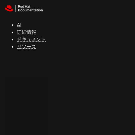
Skip to navigation
Skip to content
サ
ポ
ー
AI
ト
詳細情報
ドキュメント
リソース
コ
ン
ソ
ー
ル
開
発
者
ト
ラ