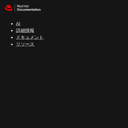
Skip to navigation
Skip to content
サ
ポ
ー
AI
ト
詳細情報
ドキュメント
リソース
コ
ン
ソ
ー
ル
開
発
者
ト
ラ