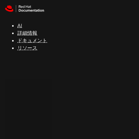
Skip to navigation
Skip to content
サ
ポ
ー
AI
ト
詳細情報
ドキュメント
リソース
コ
ン
ソ
ー
ル
開
発
者
ト
ラ