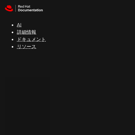
Skip to navigation
Skip to content
サ
ポ
ー
AI
ト
詳細情報
ドキュメント
リソース
コ
ン
ソ
ー
ル
開
発
者
ト
ラ