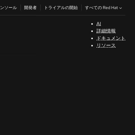
すべての Red Hat
ンソール
開発者
トライアルの開始
AI
サ
詳細情報
ポ
ドキュメント
ー
リソース
ト
コ
ン
ソ
ー
ル
開
発
者