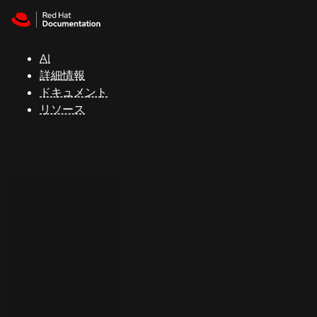
Skip to navigation
Skip to content
サ
ポ
ー
AI
ト
詳細情報
ドキュメント
リソース
コ
ン
ソ
ー
ル
開
発
者
ト
ラ