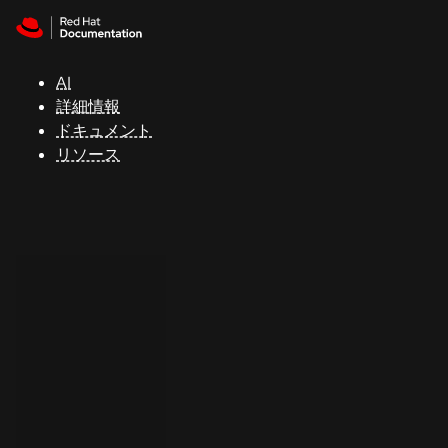
Skip to navigation
Skip to content
サ
ポ
ー
AI
ト
詳細情報
ドキュメント
リソース
コ
ン
ソ
ー
ル
開
発
者
ト
ラ