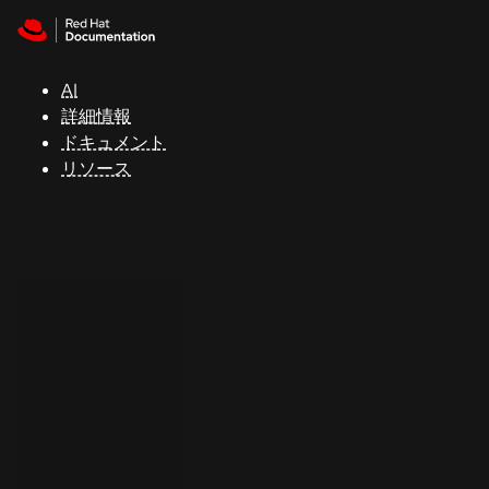
Skip to navigation
Skip to content
サ
ポ
ー
AI
ト
詳細情報
ドキュメント
リソース
コ
ン
ソ
ー
ル
開
発
者
ト
ラ