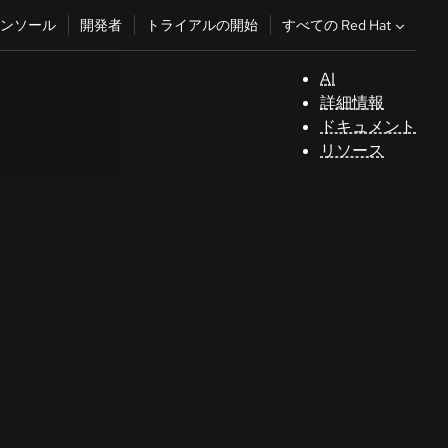
すべての Red Hat
ンソール
開発者
トライアルの開始
AI
サ
詳細情報
ポ
ドキュメント
ー
リソース
ト
コ
ン
ソ
ー
ル
開
発
者