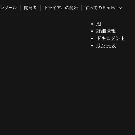
すべての Red Hat
ンソール
開発者
トライアルの開始
AI
サ
詳細情報
ポ
ドキュメント
ー
リソース
ト
コ
ン
ソ
ー
ル
開
発
者