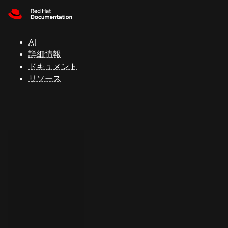
Skip to navigation
Skip to content
サ
ポ
ー
AI
ト
詳細情報
ドキュメント
リソース
コ
ン
ソ
ー
ル
開
発
者
ト
ラ