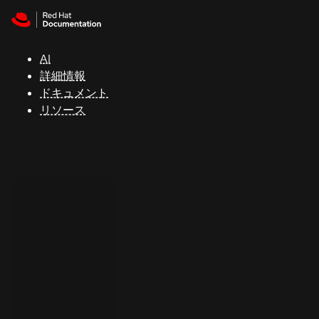
Skip to navigation
Skip to content
サ
ポ
ー
AI
ト
詳細情報
ドキュメント
リソース
コ
ン
ソ
ー
ル
開
発
者
ト
ラ