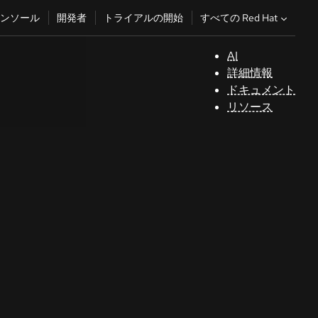
すべての Red Hat
ンソール
開発者
トライアルの開始
AI
サ
詳細情報
ポ
ドキュメント
ー
リソース
ト
コ
ン
ソ
ー
ル
開
発
者