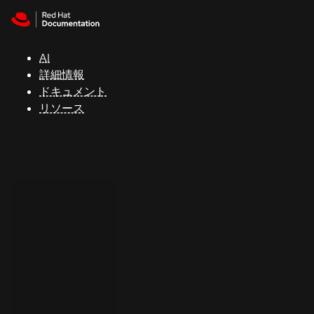
Skip to navigation
Skip to content
サ
ポ
ー
AI
ト
詳細情報
ドキュメント
リソース
コ
ン
ソ
ー
ル
開
発
者
ト
ラ