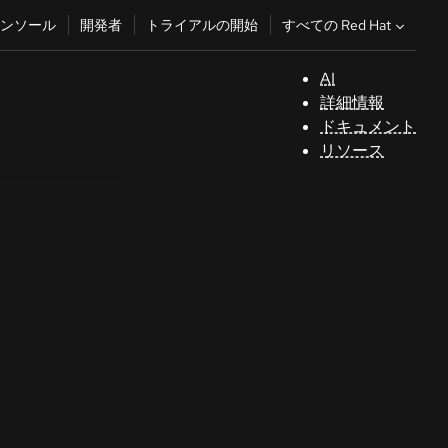
すべての Red Hat
ンソール
開発者
トライアルの開始
AI
サ
詳細情報
ポ
ドキュメント
ー
リソース
ト
コ
ン
ソ
ー
ル
開
発
者