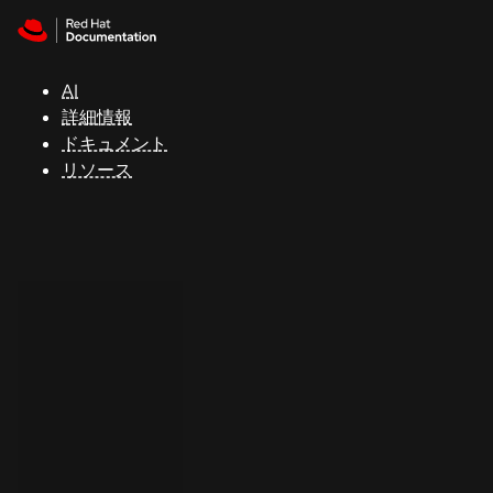
Skip to navigation
Skip to content
サ
ポ
ー
AI
ト
詳細情報
ドキュメント
リソース
コ
ン
ソ
ー
ル
開
発
者
ト
ラ