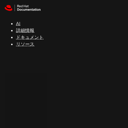
Skip to navigation
Skip to content
サ
ポ
ー
AI
ト
詳細情報
ドキュメント
リソース
コ
ン
ソ
ー
ル
開
発
者
ト
ラ