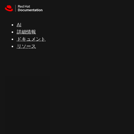
Skip to navigation
Skip to content
サ
ポ
ー
AI
ト
詳細情報
ドキュメント
リソース
コ
ン
ソ
ー
ル
開
発
者
ト
ラ