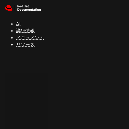
Skip to navigation
Skip to content
サ
ポ
ー
AI
ト
詳細情報
ドキュメント
リソース
コ
ン
ソ
ー
ル
開
発
者
ト
ラ