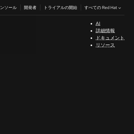
すべての Red Hat
ンソール
開発者
トライアルの開始
AI
サ
詳細情報
ポ
ドキュメント
ー
リソース
ト
コ
ン
ソ
ー
ル
開
発
者