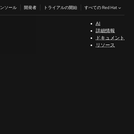
すべての Red Hat
ンソール
開発者
トライアルの開始
AI
サ
詳細情報
ポ
ドキュメント
ー
リソース
ト
コ
ン
ソ
ー
ル
開
発
者