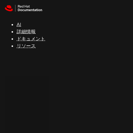
Skip to navigation
Skip to content
サ
ポ
ー
AI
ト
詳細情報
ドキュメント
リソース
コ
ン
ソ
ー
ル
開
発
者
ト
ラ