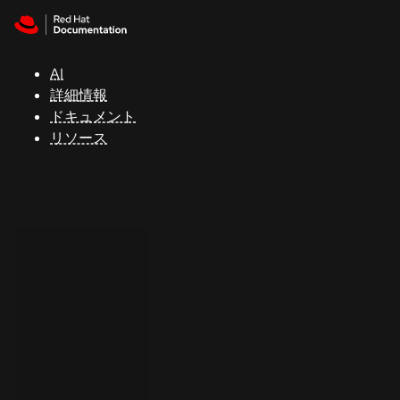
Skip to navigation
Skip to content
サ
ポ
ー
AI
ト
詳細情報
ドキュメント
リソース
コ
ン
ソ
ー
ル
開
発
者
ト
ラ