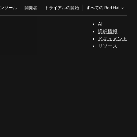
すべての Red Hat
ンソール
開発者
トライアルの開始
AI
サ
詳細情報
ポ
ドキュメント
ー
リソース
ト
コ
ン
ソ
ー
ル
開
発
者