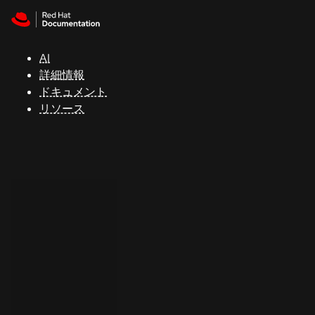
Skip to navigation
Skip to content
サ
ポ
ー
AI
ト
詳細情報
ドキュメント
リソース
コ
ン
ソ
ー
ル
開
発
者
ト
ラ