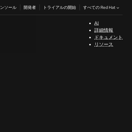
すべての Red Hat
ンソール
開発者
トライアルの開始
AI
サ
詳細情報
ポ
ドキュメント
ー
リソース
ト
コ
ン
ソ
ー
ル
開
発
者