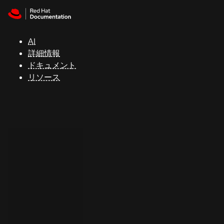
Skip to navigation
Skip to content
サ
ポ
ー
AI
ト
詳細情報
ドキュメント
リソース
コ
ン
ソ
ー
ル
開
発
者
ト
ラ