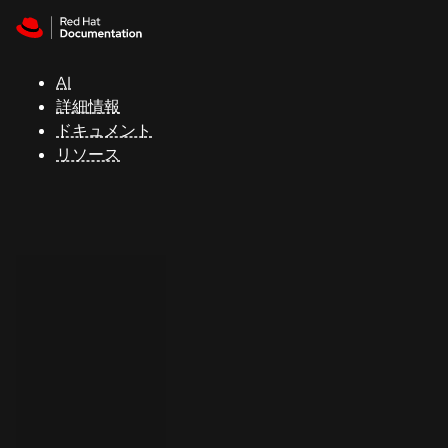
Skip to navigation
Skip to content
サ
ポ
ー
AI
ト
詳細情報
ドキュメント
リソース
コ
ン
ソ
ー
ル
開
発
者
ト
ラ