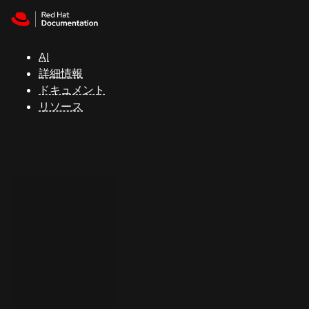
Skip to navigation
Skip to content
サ
ポ
ー
AI
ト
詳細情報
ドキュメント
リソース
コ
ン
ソ
ー
ル
開
発
者
ト
ラ