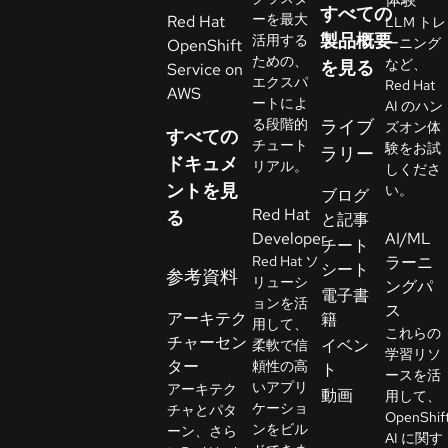
すべての
イ
ーを最大
Red Hat
LLM トレ
ア
製品概要
活用する
ーニング
OpenShift
ための、
ル
など、
を見る
Service on
エクスパ
Red Hat
の
AWS
ートによ
AI のハン
開
る段階的
ライブ
ズオン体
すべての
始
チュート
験をお試
ラリー
ドキュメ
リアル。
しくださ
ントを見
お
い。
ブログ
Red Hat
問
る
と記事
Developer
AI/ML
い
チート
Red Hat ソ
ラーニ
合
シート
参考資料
リューシ
ングパ
わ
言
電子書
ョンを活
語
ス
せ
アーキテク
籍
用して、
の
これらの
チャーセン
イベン
柔軟で信
選
学習リソ
ター
頼性の高
ト
択
ースを活
いアプリ
アーキテク
動画
用して、
ケーショ
チャとパタ
OpenShif
ンをビル
ーン、さら
AI に関す