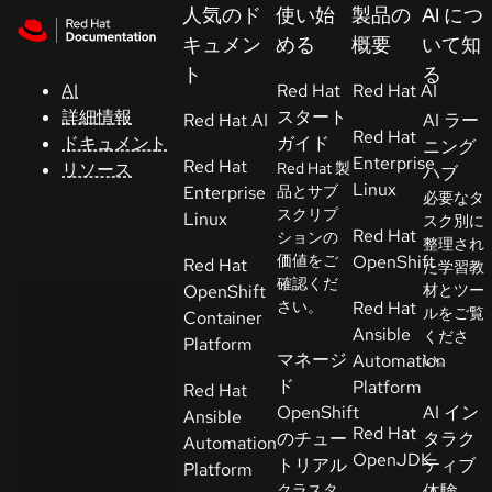
Skip to navigation
Skip to content
人気のド
使い始
製品の
AI につ
サ
キュメン
める
概要
いて知
ポ
ト
る
ー
AI
Red Hat
Red Hat AI
ト
詳細情報
スタート
Red Hat AI
AI ラー
Red Hat
ドキュメント
ガイド
ニング
Enterprise
Red Hat
リソース
Red Hat 製
ハブ
コ
Linux
Enterprise
品とサブ
必要なタ
ン
スクリプ
Linux
スク別に
ソ
Red Hat
ションの
整理され
ー
価値をご
OpenShift
Red Hat
た学習教
ル
確認くだ
OpenShift
材とツー
さい。
Red Hat
ルをご覧
Container
Ansible
くださ
開
Platform
マネージ
Automation
い。
発
ド
Platform
Red Hat
者
OpenShift
AI イン
Ansible
Red Hat
のチュー
タラク
Automation
ト
OpenJDK
トリアル
ティブ
Platform
ラ
クラスタ
体験