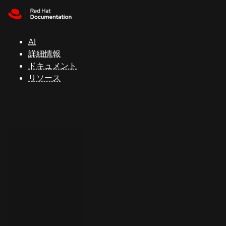
Skip to navigation
Skip to content
サ
ポ
ー
AI
ト
詳細情報
ドキュメント
リソース
コ
ン
ソ
ー
ル
開
発
者
ト
ラ