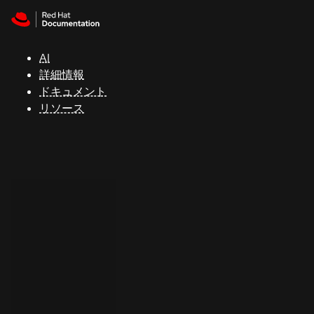
Skip to navigation
Skip to content
サ
ポ
ー
AI
ト
詳細情報
ドキュメント
リソース
コ
ン
ソ
ー
ル
開
発
者
ト
ラ