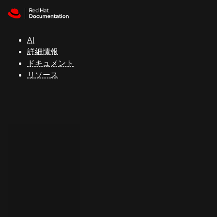
Skip to navigation
Skip to content
サ
ポ
ー
AI
ト
詳細情報
ドキュメント
リソース
コ
ン
ソ
ー
ル
開
発
者
ト
ラ