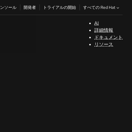
すべての Red Hat
ンソール
開発者
トライアルの開始
AI
サ
詳細情報
ポ
ドキュメント
ー
リソース
ト
コ
ン
ソ
ー
ル
開
発
者