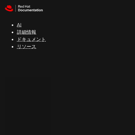
Skip to navigation
Skip to content
サ
ポ
ー
AI
ト
詳細情報
ドキュメント
リソース
コ
ン
ソ
ー
ル
開
発
者
ト
ラ