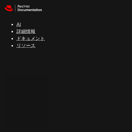
Skip to navigation
Skip to content
サ
ポ
ー
AI
ト
詳細情報
ドキュメント
リソース
コ
ン
ソ
ー
ル
開
発
者
ト
ラ