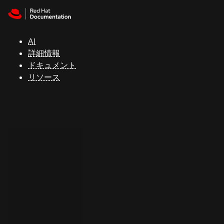
Skip to navigation
Skip to content
サ
ポ
ー
AI
ト
詳細情報
ドキュメント
リソース
コ
ン
ソ
ー
ル
開
発
者
ト
ラ