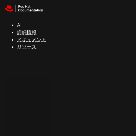
Skip to navigation
Skip to content
サ
ポ
ー
AI
ト
詳細情報
ドキュメント
リソース
コ
ン
ソ
ー
ル
開
発
者
ト
ラ