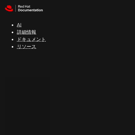
Skip to navigation
Skip to content
サ
ポ
ー
AI
ト
詳細情報
ドキュメント
リソース
コ
ン
ソ
ー
ル
開
発
者
ト
ラ