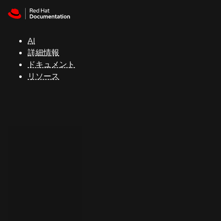
Skip to navigation
Skip to content
サ
ポ
ー
AI
ト
詳細情報
ドキュメント
リソース
コ
ン
ソ
ー
ル
開
発
者
ト
ラ