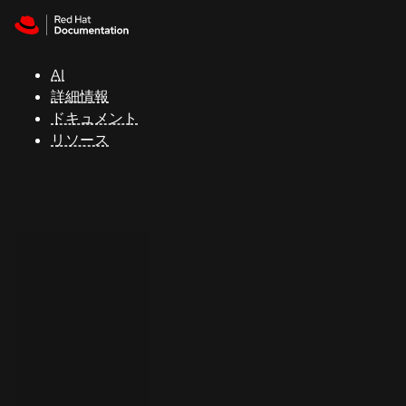
Skip to navigation
Skip to content
サ
ポ
ー
AI
ト
詳細情報
ドキュメント
リソース
コ
ン
ソ
ー
ル
開
発
者
ト
ラ