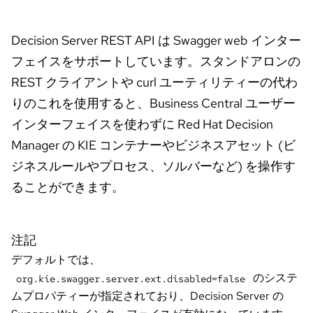
イ
ア
Decision Server REST API は Swagger web インター
ル
フェイスをサポートしています。スタンドアロンの
の
開
REST クライアントや curl ユーティリティーの代わ
始
りのこれを使用すると、Business Central ユーザー
インターフェイスを使わずに Red Hat Decision
お
Manager の KIE コンテナーやビジネスアセット (ビ
問
ジネスルールやプロセス、ソルバーなど) を操作す
い
合
ることができます。
わ
言
語
せ
の
注記
選
デフォルトでは、
択
のシステ
org.kie.swagger.server.ext.disabled=false
ムプロパティーが指定されており、Decision Server の