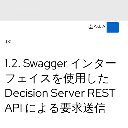
Skip to navigation
Skip to content
サ
ポ
ー
AI
Ask AI
ト
詳細情報
ドキュメント
Open
目次
Ope
リソース
コ
ン
1.2. Swagger インター
ソ
ー
ル
フェイスを使用した
Decision Server REST
開
発
者
API による要求送信
ト
ラ