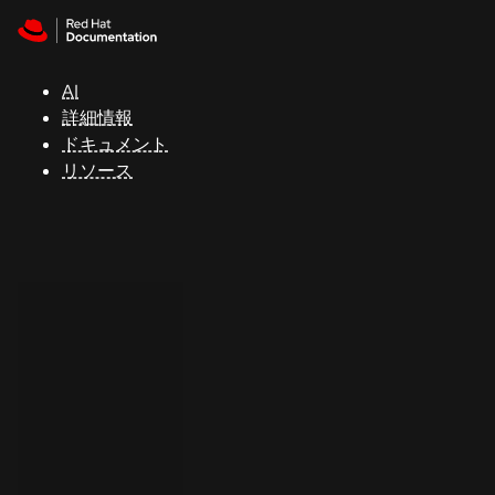
Skip to navigation
Skip to content
サ
ポ
ー
AI
ト
詳細情報
ドキュメント
リソース
コ
ン
ソ
ー
ル
開
発
者
ト
ラ