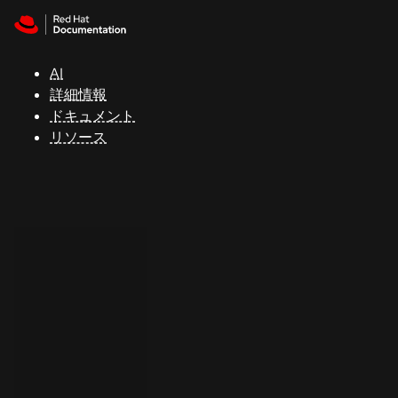
Skip to navigation
Skip to content
サ
ポ
ー
AI
ト
詳細情報
ドキュメント
リソース
コ
ン
ソ
ー
ル
開
発
者
ト
ラ