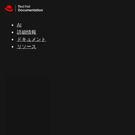
Skip to navigation
Skip to content
サ
ポ
ー
AI
ト
詳細情報
ドキュメント
リソース
コ
ン
ソ
ー
ル
開
発
者
ト
ラ