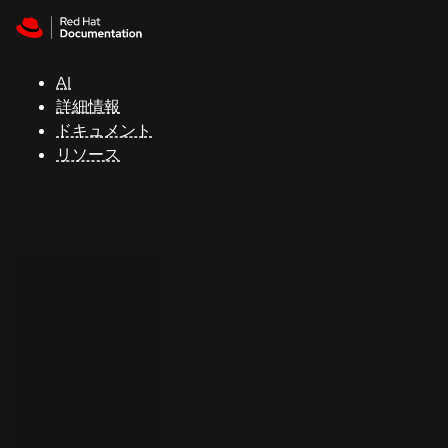
Skip to navigation
Skip to content
サ
ポ
ー
AI
ト
詳細情報
ドキュメント
リソース
コ
ン
ソ
ー
ル
開
発
者
ト
ラ