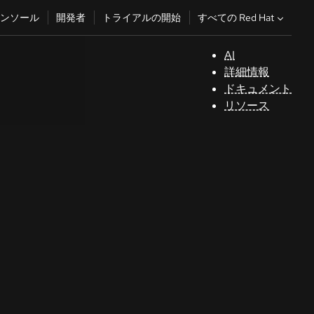
すべての Red Hat
ンソール
開発者
トライアルの開始
AI
サ
詳細情報
ポ
ドキュメント
ー
リソース
ト
コ
ン
ソ
ー
ル
開
発
者