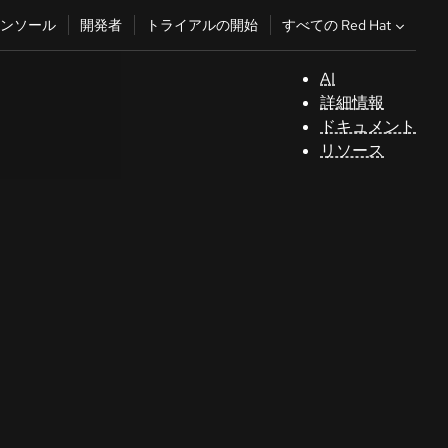
すべての Red Hat
ンソール
開発者
トライアルの開始
AI
サ
詳細情報
ポ
ドキュメント
ー
リソース
ト
コ
ン
ソ
ー
ル
開
発
者