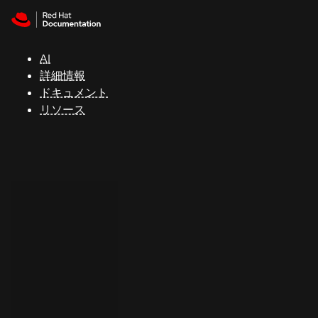
Skip to navigation
Skip to content
サ
ポ
ー
AI
ト
詳細情報
ドキュメント
リソース
コ
ン
ソ
ー
ル
開
発
者
ト
ラ