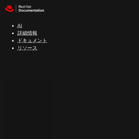
Skip to navigation
Skip to content
サ
ポ
ー
AI
ト
詳細情報
ドキュメント
リソース
コ
ン
ソ
ー
ル
開
発
者
ト
ラ